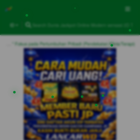
ID
>DEWI788 * Fokus pada Pertumbuhan Pribadi (Pendekatan Klinis/Terapi)