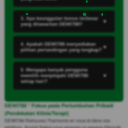
3. Apa keunggulan bonus terbesar
▼
yang ditawarkan DEWI788?
4. Apakah DEWI788 menyediakan
▼
pilihan pertandingan yang lengkap?
5. Mengapa banyak pengguna
memilih menjelajahi DEWI788
▼
setiap hari?
DEWI788 * Fokus pada Pertumbuhan Pribadi
(Pendekatan Klinis/Terapi)
DEWI788 Retrouvez l'harmonie en vous et dans vos
relations. Annick Nabot vous propose un espace d'écoute