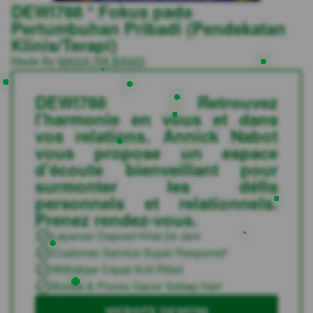
DEWI788 * Fokus pada
Pertumbuhan Pribadi (Pendekatan
Klinis/Terapi)
Made By
MASA IYA BANG
DEWI788 Retrouvez
l'harmonie en vous et dans
vos relations. Annick Nabot
vous propose un espace
d'écoute bienveillant pour
surmonter les défis
personnels et relationnels.
Prenez rendez-vous.
Layanan Deposit Kilat 24 Jam
Customer Service Super Responsif
Withdraw Cepat Anti Ribet
Bonus & Promo Gacor Setiap Hari
WEBSITE DEWI788