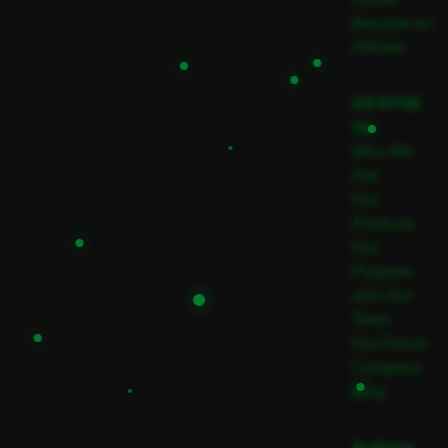
Become an
Affiliate
DEWI788
Us
Who We
Are
Our
Products
Our
Purpose
Join Our
Team
Our Forum
Company
Blog
Authors